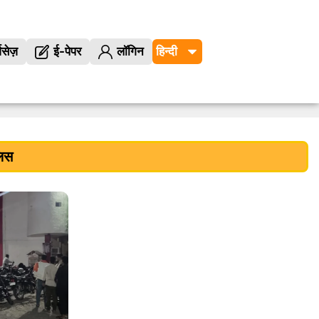
विसेज़
ई-पेपर
लॉगिन
लिस