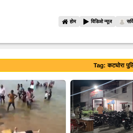
होम
विडिओ न्यूज
सर्
Tag: कटघोरा पु