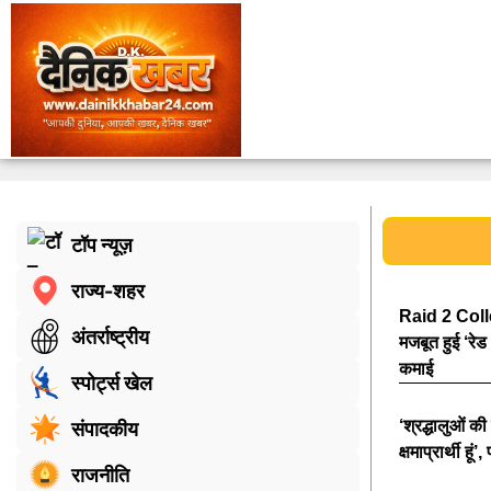
टॉप न्यूज़
राज्य-शहर
Raid 2 Coll
अंतर्राष्ट्रीय
मजबूत हुई ‘रेड
कमाई
स्पोर्ट्स खेल
‘श्रद्धालुओं की
संपादकीय
क्षमाप्रार्थी हू
राजनीति