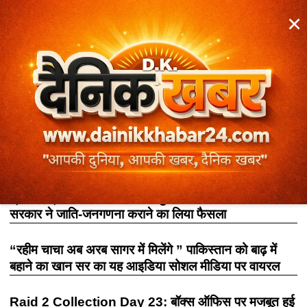
×
टॉप न्यूज़
राज्य-शहर
अंतर्राष्ट्रीय
स्पोर्ट्स खेल
संपा
Category: उत्तर प्रदेश
प्रधानमंत्री मोदी की अध्यक्षता में बुलाई गई कैबिनेट की बैठक में
सरकार ने जाति-जनगणना कराने का लिया फैसला
“रहीम चाचा अब अरब सागर में मिलेंगे ” पाकिस्तान को बाढ़ में
बहाने का खान सर का यह आइडिया सोशल मीडिया पर वायरल
Raid 2 Collection Day 23: बॉक्स ऑफिस पर मजबूत हुई