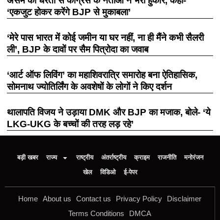
असम की धरती से कांग्रेस के नेताओं ने भरी हुंकार, कहा-
‘एकजुट होकर करेंगे BJP से मुकाबला’
‘मेरे पास भारत में कोई जमीन या घर नहीं, ना ही मैंने कभी सैलरी
ली’, BJP के दावों पर सैम पित्रोदा का जवाब
‘आर्ट ऑफ लिविंग’ का महाशिवरात्रि समारोह बना ऐतिहासिक,
सोमनाथ ज्योतिर्लिंग के अवशेषों के लोगों ने किए दर्शन
थालापति विजय ने उड़ाया DMK और BJP का मजाक, बोले- ‘ये
LKG-UKG के बच्चों की तरह लड़ रहे’
बड़ी खबर
राज्य
राष्ट्रीय
अंतर्राष्ट्रीय
क्राइम
राजनीति
मनोरंजन
खेल
विडिओ
ई-पेपर
Home
About us
Contact us
Privacy Policy
Disclaimer
Terms Conditions
DMCA