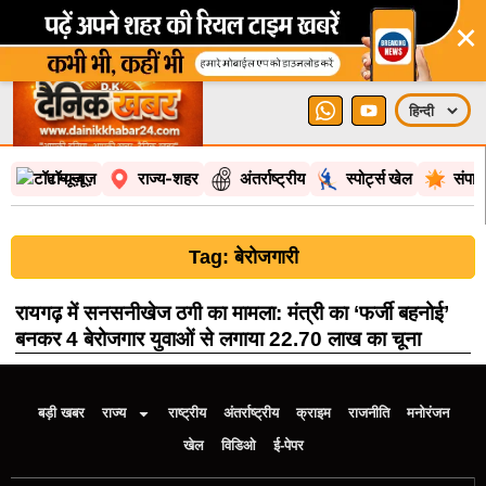
×
टॉप न्यूज़
राज्य-शहर
अंतर्राष्ट्रीय
स्पोर्ट्स खेल
संपा
Tag: बेरोजगारी
रायगढ़ में सनसनीखेज ठगी का मामला: मंत्री का ‘फर्जी बहनोई’
बनकर 4 बेरोजगार युवाओं से लगाया 22.70 लाख का चूना
बड़ी खबर
राज्य
राष्ट्रीय
अंतर्राष्ट्रीय
क्राइम
राजनीति
मनोरंजन
खेल
विडिओ
ई-पेपर