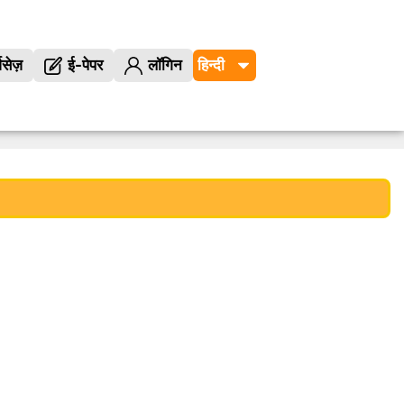
विसेज़
ई-पेपर
लॉगिन