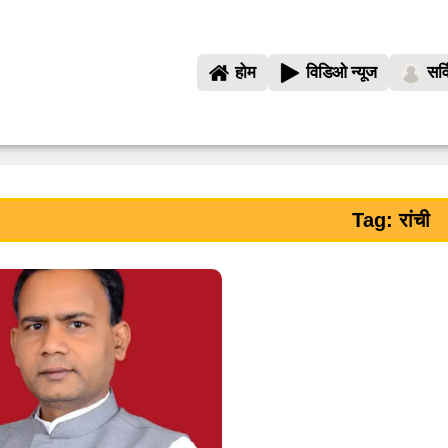
होम
विडिओ न्यूज
सर्
Tag: रांची