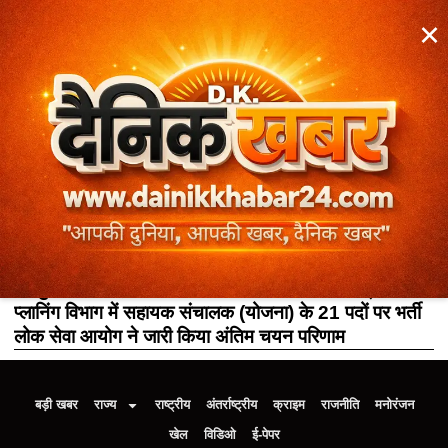
×
टॉप न्यूज़
राज्य-शहर
अंतर्राष्ट्रीय
स्पोर्ट्स खेल
संपा
Tag: सकारात्मक भर्ती
रायपुर: छत्तीसगढ़ बनने के बाद पहली बार टाउन एंड कंट्री
प्लानिंग विभाग में सहायक संचालक (योजना) के 21 पदों पर भर्ती
लोक सेवा आयोग ने जारी किया अंतिम चयन परिणाम
बड़ी खबर
राज्य
राष्ट्रीय
अंतर्राष्ट्रीय
क्राइम
राजनीति
मनोरंजन
खेल
विडिओ
ई-पेपर