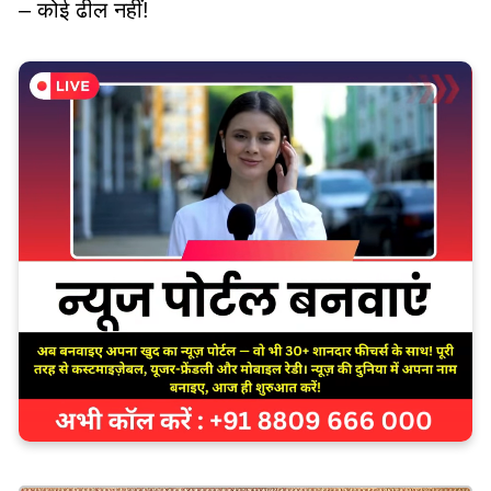
– कोई ढील नहीं!