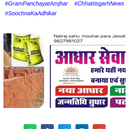
#GramPanchayatAmjhar #ChhattisgarhNews
#SoochnaKaAdhikar