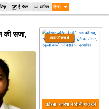
विसेज़
ई-पेपर
लॉगिन
ाल की सजा,
आज फोकस में
कोरबा: बारिश ने छीनी गांव की