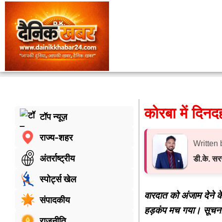
कोरबा में दिनदह
टॉप न्यूज़
राज्य-शहर
Written 
अंतर्राष्ट्रीय
डी.के. स
स्पोर्ट्स खेल
वारदात को अंजाम देने क
संपादकीय
हड़कंप मच गया। सूचना
राजनीति