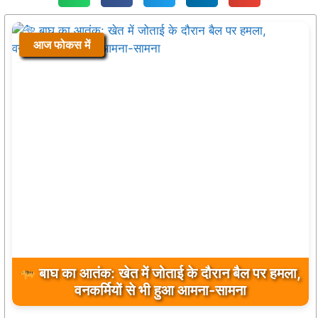
आज फोकस में
आज फोकस में
विश्व आदिवासी दिवस 2026 : ग्राम पंचायत जवाली में
प्रथम वर्ष भव्य आयोजन, समाज ने किया अधिक से अधिक
बाघ का आतंक: खेत में जोताई के दौरान बैल पर हमला,
वनकर्मियों से भी हुआ आमना-सामना
सहभागिता का आह्वान